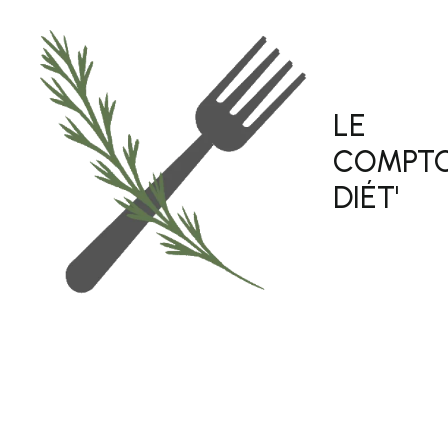
ALLER
AU
CONTENU
LE
COMPTO
DIÉT'